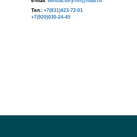
e-mail
:
ventfactory-nn@mail.ru
Тел.:
+7(831)423-72-01
+7(920)030-24-45